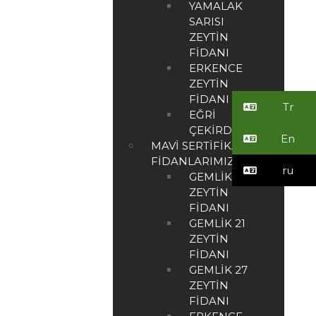
YAMALAK
SARISI
ZEYTIN
FIDANI
ERKENCE
ZEYTIN
FIDANI
Tr
EĞRI
ÇEKIRDEK
En
MAVI SERTIFIKALI
FIDANLARIMIZ
ru
GEMLIK
ZEYTIN
FIDANI
GEMLIK 21
ZEYTIN
FIDANI
GEMLIK 27
ZEYTIN
FIDANI