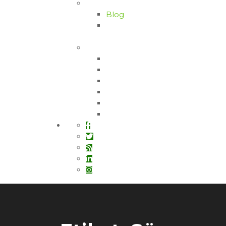
Bilgi Bankası
Blog
Zeytin Hastalıkları ve
Zararları
İletişim
Bozdoğan / AYDIN
Fethiye / MUĞLA
Bayır / MUĞLA
Çine / AYDIN
Didim / AYDIN
Orhangazi / BURSA