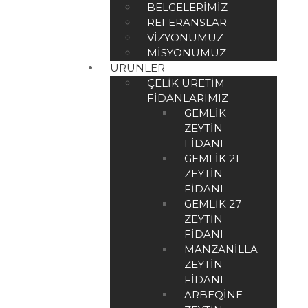
BELGELERIMIZ
REFERANSLAR
VIZYONUMUZ
MISYONUMUZ
ÜRÜNLER
ÇELIK ÜRETIM
FIDANLARIMIZ
GEMLIK
ZEYTIN
FIDANI
GEMLIK 21
ZEYTIN
FIDANI
GEMLIK 27
ZEYTIN
FIDANI
MANZANILLA
ZEYTIN
FIDANI
ARBEQINE