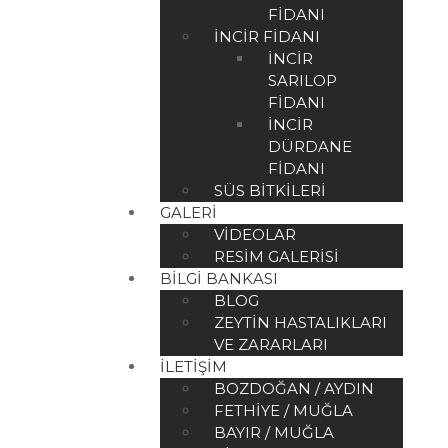
FIDANI
İNCIR FIDANI
İNCIR
SARILOP
FIDANI
İNCIR
DÜRDANE
FIDANI
SÜS BITKILERI
GALERI
VIDEOLAR
RESIM GALERISI
BILGI BANKASI
BLOG
ZEYTIN HASTALIKLARI
VE ZARARLARI
İLETIŞIM
BOZDOĞAN / AYDIN
FETHIYE / MUĞLA
BAYIR / MUĞLA