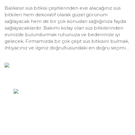
Balıkesir süs bitkisi çeşitlerinden eve alacağınız süs
bitkileri hem dekoratif olarak güzel görünüm
sağlayacak hem de bir çok konudan sağlığınıza fayda
sağlayacaklardır. Bakımı kolay olan süs bitkilerinden
evinizde bulundurmak ruhunuza ve bedeninize iyi
gelecek. Firmamızda bir çok çeşit süs bitkisini bulmak,
ihtiyacınız ve ilginiz doğrultusundaki en doğru seçimi…
Devamı...
Hızlı İletişim
Yazıkent Mahallesi / Bozdoğan / AYDIN
0256 422 43 89
info@zeytincilik.com