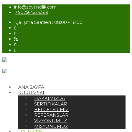
info@zeytincilik.com
+902564224389
Çalışma Saatleri : 08:00 - 18:00
ANA SAYFA
KURUMSAL
HAKKIMIZDA
SERTIFIKALAR
BELGELERIMIZ
REFERANSLAR
VIZYONUMUZ
MISYONUMUZ
ÜRÜNLER