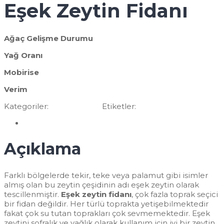
Eşek Zeytin Fidanı
Ağaç Gelişme Durumu
Yağ Oranı
Mobirise
Verim
Kategoriler:
Zeytin Fidanı
Etiketler:
Eşek Zeytin Fidanı
Açıklama
Açıklama
Farklı bölgelerde tekir, teke veya palamut gibi isimler
almış olan bu zeytin çeşidinin adı eşek zeytin olarak
tescillenmiştir.
Eşek zeytin fidanı
, çok fazla toprak seçici
bir fidan değildir. Her türlü toprakta yetişebilmektedir
fakat çok su tutan toprakları çok sevmemektedir. Eşek
zeytini sofralık ve yağlık olarak kullanım için iyi bir zeytin