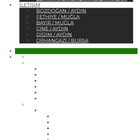
İLETIŞIM
BOZDOĞAN / AYDIN
FETHIYE / MUĞLA
BAYIR / MUĞLA
ÇINE / AYDIN
DIDIM / AYDIN
ORHANGAZI / BURSA
Ana Sayfa
Kurumsal
Hakkımızda
Sertifikalar
Belgelerimiz
Referanslar
Vizyonumuz
Misyonumuz
Ürünler
Çelik Üretim Fidanlarımız
Gemlik Zeytin Fidanı
Gemlik 21 Zeytin Fidanı
Gemlik 27 Zeytin Fidanı
Manzanilla Zeytin Fidanı