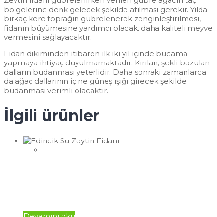
Zeytin fidanı gübrelenirken verilen gübre ağacın taç
bölgelerine denk gelecek şekilde atılması gerekir. Yılda
birkaç kere toprağın gübrelenerek zenginleştirilmesi,
fidanın büyümesine yardımcı olacak, daha kaliteli meyve
vermesini sağlayacaktır.
Fidan dikiminden itibaren ilk iki yıl içinde budama
yapmaya ihtiyaç duyulmamaktadır. Kırılan, şekli bozulan
dalların budanması yeterlidir. Daha sonraki zamanlarda
da ağaç dallarının içine güneş ışığı girecek şekilde
budanması verimli olacaktır.
İlgili ürünler
Edincik Su Zeytin
Fidanı
Devamını oku