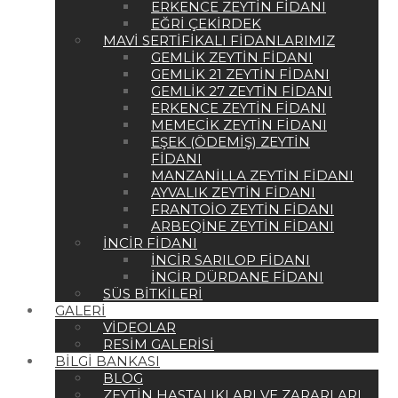
ERKENCE ZEYTIN FIDANI
EĞRI ÇEKIRDEK
MAVI SERTIFIKALI FIDANLARIMIZ
GEMLIK ZEYTIN FIDANI
GEMLIK 21 ZEYTIN FIDANI
GEMLIK 27 ZEYTIN FIDANI
ERKENCE ZEYTIN FIDANI
MEMECIK ZEYTIN FIDANI
EŞEK (ÖDEMIŞ) ZEYTIN
FIDANI
MANZANILLA ZEYTIN FIDANI
AYVALIK ZEYTIN FIDANI
FRANTOIO ZEYTIN FIDANI
ARBEQINE ZEYTIN FIDANI
İNCIR FIDANI
İNCIR SARILOP FIDANI
İNCIR DÜRDANE FIDANI
SÜS BITKILERI
GALERI
VIDEOLAR
RESIM GALERISI
BILGI BANKASI
BLOG
ZEYTIN HASTALIKLARI VE ZARARLARI