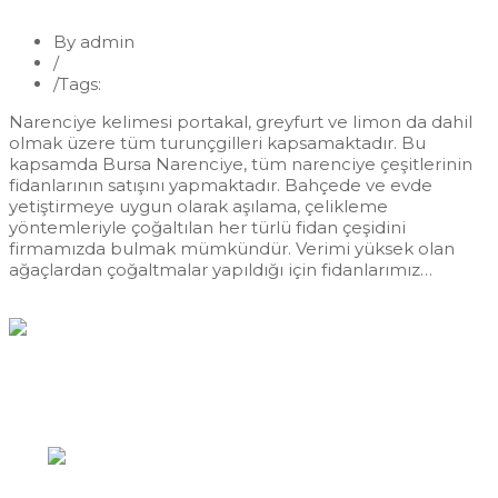
By admin
/
Fidan
/
Tags:
Bursa Narenciye
Narenciye kelimesi portakal, greyfurt ve limon da dahil
olmak üzere tüm turunçgilleri kapsamaktadır. Bu
kapsamda Bursa Narenciye, tüm narenciye çeşitlerinin
fidanlarının satışını yapmaktadır. Bahçede ve evde
yetiştirmeye uygun olarak aşılama, çelikleme
yöntemleriyle çoğaltılan her türlü fidan çeşidini
firmamızda bulmak mümkündür. Verimi yüksek olan
ağaçlardan çoğaltmalar yapıldığı için fidanlarımız…
Devamı...
Hızlı İletişim
Yazıkent Mahallesi / Bozdoğan / AYDIN
0256 422 43 89