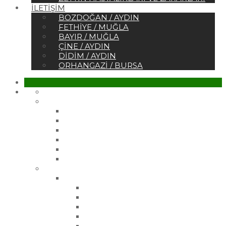
İLETIŞIM
BOZDOĞAN / AYDIN
FETHIYE / MUĞLA
BAYIR / MUĞLA
ÇINE / AYDIN
DIDIM / AYDIN
ORHANGAZI / BURSA
Ana Sayfa
Kurumsal
Hakkımızda
Sertifikalar
Belgelerimiz
Referanslar
Vizyonumuz
Misyonumuz
Ürünler
Çelik Üretim Fidanlarımız
Gemlik Zeytin Fidanı
Gemlik 21 Zeytin Fidanı
Gemlik 27 Zeytin Fidanı
Manzanilla Zeytin Fidanı