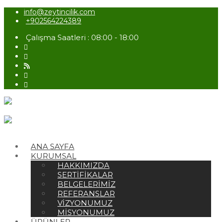
info@zeytincilik.com
+902564224389
Çalışma Saatleri : 08:00 - 18:00
ANA SAYFA
KURUMSAL
HAKKIMIZDA
SERTIFIKALAR
BELGELERIMIZ
REFERANSLAR
VIZYONUMUZ
MISYONUMUZ
ÜRÜNLER