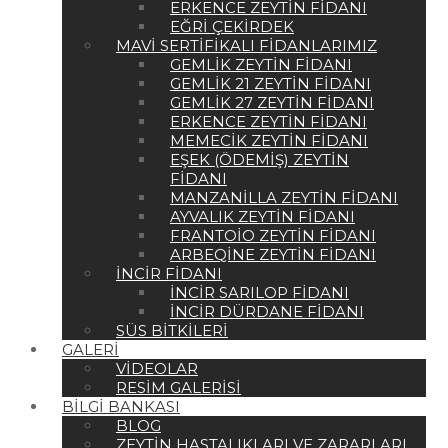
ERKENCE ZEYTIN FIDANI
EĞRI ÇEKIRDEK
MAVI SERTIFIKALI FIDANLARIMIZ
GEMLIK ZEYTIN FIDANI
GEMLIK 21 ZEYTIN FIDANI
GEMLIK 27 ZEYTIN FIDANI
ERKENCE ZEYTIN FIDANI
MEMECIK ZEYTIN FIDANI
EŞEK (ÖDEMIŞ) ZEYTIN
FIDANI
MANZANILLA ZEYTIN FIDANI
AYVALIK ZEYTIN FIDANI
FRANTOIO ZEYTIN FIDANI
ARBEQINE ZEYTIN FIDANI
İNCIR FIDANI
İNCIR SARILOP FIDANI
İNCIR DÜRDANE FIDANI
SÜS BITKILERI
GALERI
VIDEOLAR
RESIM GALERISI
BILGI BANKASI
BLOG
ZEYTIN HASTALIKLARI VE ZARARLARI