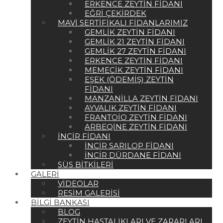
ERKENCE ZEYTIN FIDANI
EĞRI ÇEKIRDEK
MAVI SERTIFIKALI FIDANLARIMIZ
GEMLIK ZEYTIN FIDANI
GEMLIK 21 ZEYTIN FIDANI
GEMLIK 27 ZEYTIN FIDANI
ERKENCE ZEYTIN FIDANI
MEMECIK ZEYTIN FIDANI
EŞEK (ÖDEMIŞ) ZEYTIN
FIDANI
MANZANILLA ZEYTIN FIDANI
AYVALIK ZEYTIN FIDANI
FRANTOIO ZEYTIN FIDANI
ARBEQINE ZEYTIN FIDANI
İNCIR FIDANI
İNCIR SARILOP FIDANI
İNCIR DÜRDANE FIDANI
SÜS BITKILERI
GALERI
VIDEOLAR
RESIM GALERISI
BILGI BANKASI
BLOG
ZEYTIN HASTALIKLARI VE ZARARLARI