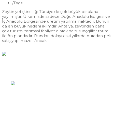
/
Tags:
Antalya Zeytincilik
Zeytin yetiştiriciliği Türkiye’de çok büyük bir alana
yayılmıştır. Ülkemizde sadece Doğu Anadolu Bölgesi ve
İç Anadolu Bölgesinde üretim yapılmamaktadır. Bunun
da en büyük nedeni iklimdir. Antalya, zeytinden daha
çok turizm; tarımsal faaliyet olarak da turunçgiller tarımı
ile ön plandadır. Bundan dolayı eski yıllarda buradan pek
satış yapılmazdı. Ancak…
Devamı...
Hızlı İletişim
Yazıkent Mahallesi / Bozdoğan / AYDIN
0256 422 43 89
info@zeytincilik.com