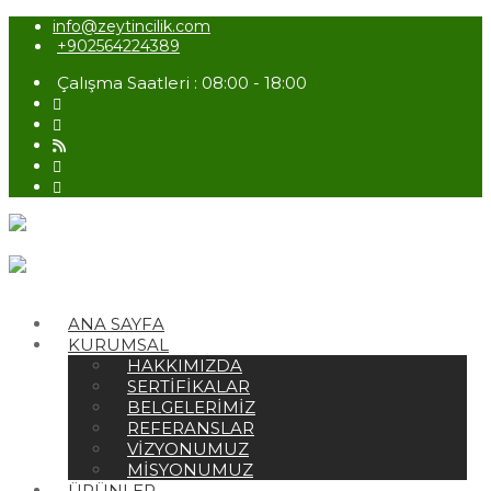
info@zeytincilik.com
+902564224389
Çalışma Saatleri : 08:00 - 18:00
ANA SAYFA
KURUMSAL
HAKKIMIZDA
SERTIFIKALAR
BELGELERIMIZ
REFERANSLAR
VIZYONUMUZ
MISYONUMUZ
ÜRÜNLER