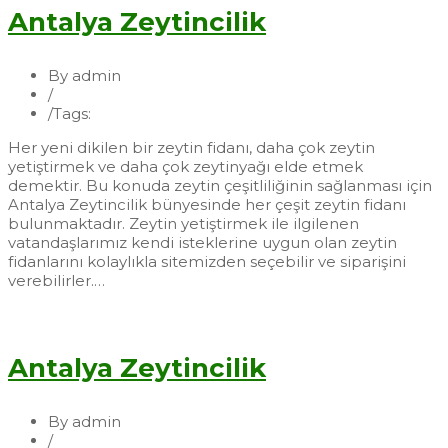
Antalya Zeytincilik
By admin
/
Fidan
/
Tags:
Antalya Zeytincilik
Her yeni dikilen bir zeytin fidanı, daha çok zeytin
yetiştirmek ve daha çok zeytinyağı elde etmek
demektir. Bu konuda zeytin çeşitliliğinin sağlanması için
Antalya Zeytincilik bünyesinde her çeşit zeytin fidanı
bulunmaktadır. Zeytin yetiştirmek ile ilgilenen
vatandaşlarımız kendi isteklerine uygun olan zeytin
fidanlarını kolaylıkla sitemizden seçebilir ve siparişini
verebilirler.…
Devamı...
Antalya Zeytincilik
By admin
/
Fidan