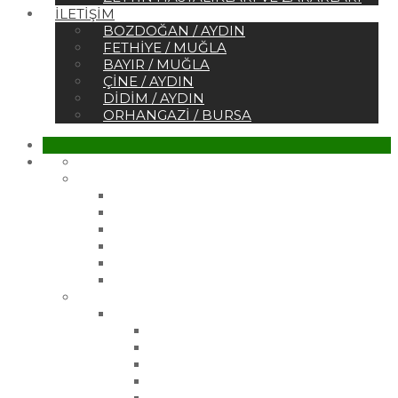
İLETIŞIM
BOZDOĞAN / AYDIN
FETHIYE / MUĞLA
BAYIR / MUĞLA
ÇINE / AYDIN
DIDIM / AYDIN
ORHANGAZI / BURSA
Ana Sayfa
Kurumsal
Hakkımızda
Sertifikalar
Belgelerimiz
Referanslar
Vizyonumuz
Misyonumuz
Ürünler
Çelik Üretim Fidanlarımız
Gemlik Zeytin Fidanı
Gemlik 21 Zeytin Fidanı
Gemlik 27 Zeytin Fidanı
Manzanilla Zeytin Fidanı