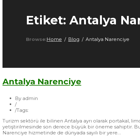
Etiket:
Antalya Na
Browse:
Home
Blog
Antalya Narenciye
Antalya Narenciye
By admin
/
Fidan
/
Tags:
Antalya Narenciye
Turizm sektörü ile bilinen Antalya ayrı olarak portakal, li
yetiştirilmesinde son derece büyük bir öneme sahiptir. Bulu
Narenciye hizmetinde de dünyada sayılı bir yere…