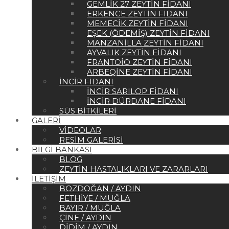
GEMLIK 27 ZEYTIN FIDANI
ERKENCE ZEYTIN FIDANI
MEMECIK ZEYTIN FIDANI
EŞEK (ÖDEMIŞ) ZEYTIN FIDANI
MANZANILLA ZEYTIN FIDANI
AYVALIK ZEYTIN FIDANI
FRANTOIO ZEYTIN FIDANI
ARBEQINE ZEYTIN FIDANI
İNCIR FIDANI
İNCIR SARILOP FIDANI
İNCIR DÜRDANE FIDANI
SÜS BITKILERI
GALERI
VIDEOLAR
RESIM GALERISI
BILGI BANKASI
BLOG
ZEYTIN HASTALIKLARI VE ZARARLARI
İLETIŞIM
BOZDOĞAN / AYDIN
FETHIYE / MUĞLA
BAYIR / MUĞLA
ÇINE / AYDIN
DIDIM / AYDIN