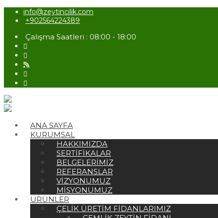
info@zeytincilik.com
+902564224389
Çalışma Saatleri : 08:00 - 18:00
ANA SAYFA
KURUMSAL
HAKKIMIZDA
SERTIFIKALAR
BELGELERIMIZ
REFERANSLAR
VIZYONUMUZ
MISYONUMUZ
ÜRÜNLER
ÇELIK ÜRETIM FIDANLARIMIZ
GEMLIK ZEYTIN FIDANI