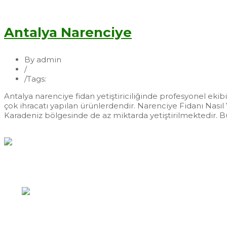
Devamı...
Antalya Narenciye
By admin
/
Fidan
/
Tags:
Antalya Narenciye
Antalya narenciye fidan yetiştiriciliğinde profesyonel ekib
çok ihracatı yapılan ürünlerdendir. Narenciye Fidanı Nasıl
Karadeniz bölgesinde de az miktarda yetiştirilmektedir. B
Devamı...
Hızlı İletişim
Yazıkent Mahallesi / Bozdoğan / AYDIN
0256 422 43 89
info@zeytincilik.com