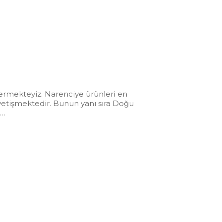
t vermekteyiz. Narenciye ürünleri en
 yetişmektedir. Bunun yanı sıra Doğu
ı…