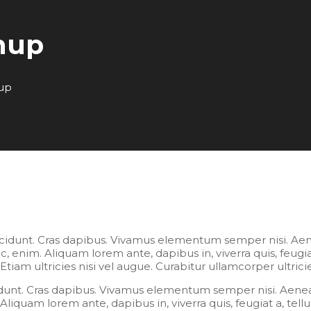
anup
nup
incidunt. Cras dapibus. Vivamus elementum semper nisi. Aen
, enim. Aliquam lorem ante, dapibus in, viverra quis, feugiat 
iam ultricies nisi vel augue. Curabitur ullamcorper ultrici
idunt. Cras dapibus. Vivamus elementum semper nisi. Aenea
 Aliquam lorem ante, dapibus in, viverra quis, feugiat a, tell