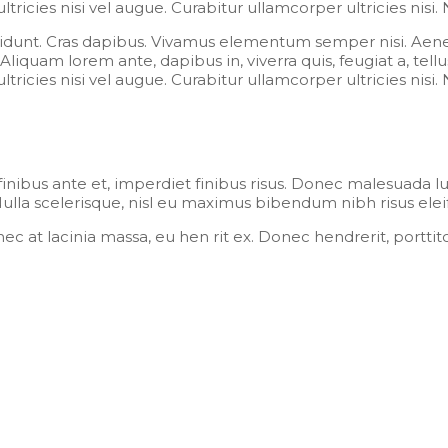
tricies nisi vel augue. Curabitur ullamcorper ultricies nisi
cidunt. Cras dapibus. Vivamus elementum semper nisi. Aene
 Aliquam lorem ante, dapibus in, viverra quis, feugiat a, tell
tricies nisi vel augue. Curabitur ullamcorper ultricies nisi
 finibus ante et, imperdiet finibus risus. Donec malesuada lu
. Nulla scelerisque, nisl eu maximus bibendum nibh risus eleif
 at lacinia massa, eu hen rit ex. Donec hendrerit, porttito