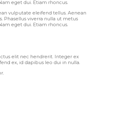
. Nam eget dui. Etiam rhoncus.
an vulputate eleifend tellus. Aenean
us. Phasellus viverra nulla ut metus
. Nam eget dui. Etiam rhoncus.
ctus elit nec hendrerit. Integer ex
end ex, id dapibus leo dui in nulla.
r.