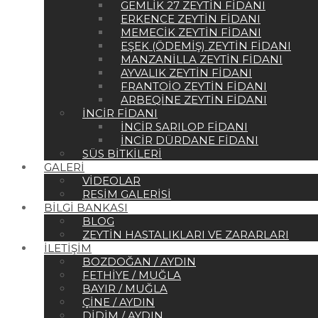
GEMLIK 27 ZEYTIN FIDANI
ERKENCE ZEYTIN FIDANI
MEMECIK ZEYTIN FIDANI
EŞEK (ÖDEMIŞ) ZEYTIN FIDANI
MANZANILLA ZEYTIN FIDANI
AYVALIK ZEYTIN FIDANI
FRANTOIO ZEYTIN FIDANI
ARBEQINE ZEYTIN FIDANI
İNCIR FIDANI
İNCIR SARILOP FIDANI
İNCIR DÜRDANE FIDANI
SÜS BITKILERI
GALERI
VIDEOLAR
RESIM GALERISI
BILGI BANKASI
BLOG
ZEYTIN HASTALIKLARI VE ZARARLARI
İLETIŞIM
BOZDOĞAN / AYDIN
FETHIYE / MUĞLA
BAYIR / MUĞLA
ÇINE / AYDIN
DIDIM / AYDIN