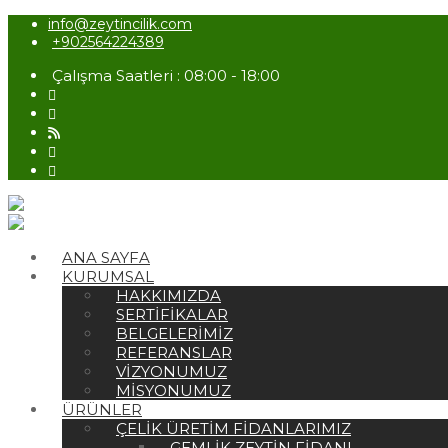
info@zeytincilik.com
+902564224389
Çalışma Saatleri : 08:00 - 18:00
ANA SAYFA
KURUMSAL
HAKKIMIZDA
SERTIFIKALAR
BELGELERIMIZ
REFERANSLAR
VIZYONUMUZ
MISYONUMUZ
ÜRÜNLER
ÇELIK ÜRETIM FIDANLARIMIZ
GEMLIK ZEYTIN FIDANI