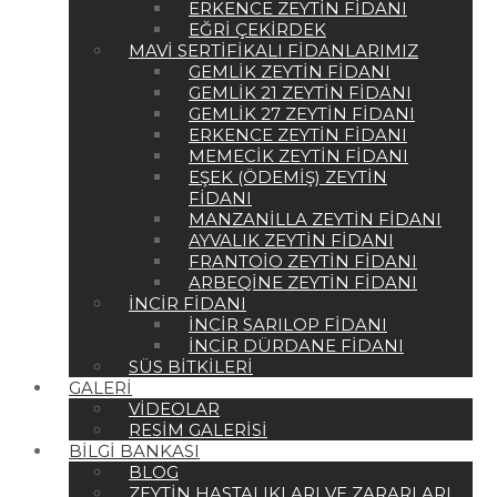
ERKENCE ZEYTIN FIDANI
EĞRI ÇEKIRDEK
MAVI SERTIFIKALI FIDANLARIMIZ
GEMLIK ZEYTIN FIDANI
GEMLIK 21 ZEYTIN FIDANI
GEMLIK 27 ZEYTIN FIDANI
ERKENCE ZEYTIN FIDANI
MEMECIK ZEYTIN FIDANI
EŞEK (ÖDEMIŞ) ZEYTIN
FIDANI
MANZANILLA ZEYTIN FIDANI
AYVALIK ZEYTIN FIDANI
FRANTOIO ZEYTIN FIDANI
ARBEQINE ZEYTIN FIDANI
İNCIR FIDANI
İNCIR SARILOP FIDANI
İNCIR DÜRDANE FIDANI
SÜS BITKILERI
GALERI
VIDEOLAR
RESIM GALERISI
BILGI BANKASI
BLOG
ZEYTIN HASTALIKLARI VE ZARARLARI