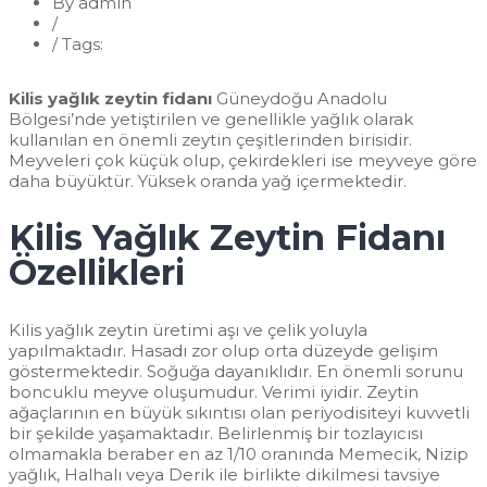
By admin
/
Fidan
/
Tags:
Kilis Yağlık Zeytin Fidanı
Kilis yağlık zeytin fidanı
Güneydoğu Anadolu
Bölgesi’nde yetiştirilen ve genellikle yağlık olarak
kullanılan en önemli zeytin çeşitlerinden birisidir.
Meyveleri çok küçük olup, çekirdekleri ise meyveye göre
daha büyüktür. Yüksek oranda yağ içermektedir.
Kilis Yağlık Zeytin Fidanı
Özellikleri
Kilis yağlık zeytin üretimi aşı ve çelik yoluyla
yapılmaktadır. Hasadı zor olup orta düzeyde gelişim
göstermektedir. Soğuğa dayanıklıdır. En önemli sorunu
boncuklu meyve oluşumudur. Verimi iyidir. Zeytin
ağaçlarının en büyük sıkıntısı olan periyodisiteyi kuvvetli
bir şekilde yaşamaktadır. Belirlenmiş bir tozlayıcısı
olmamakla beraber en az 1/10 oranında Memecik, Nizip
yağlık, Halhalı veya Derik ile birlikte dikilmesi tavsiye