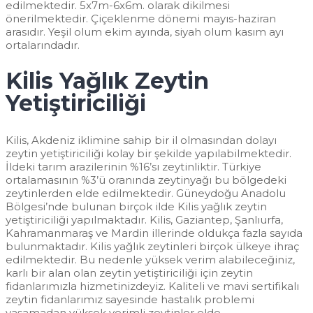
edilmektedir. 5x7m-6x6m. olarak dikilmesi
önerilmektedir. Çiçeklenme dönemi mayıs-haziran
arasıdır. Yeşil olum ekim ayında, siyah olum kasım ayı
ortalarındadır.
Kilis Yağlık Zeytin
Yetiştiriciliği
Kilis, Akdeniz iklimine sahip bir il olmasından dolayı
zeytin yetiştiriciliği kolay bir şekilde yapılabilmektedir.
İldeki tarım arazilerinin %16’sı zeytinliktir. Türkiye
ortalamasının %3’ü oranında zeytinyağı bu bölgedeki
zeytinlerden elde edilmektedir. Güneydoğu Anadolu
Bölgesi’nde bulunan birçok ilde Kilis yağlık zeytin
yetiştiriciliği yapılmaktadır. Kilis, Gaziantep, Şanlıurfa,
Kahramanmaraş ve Mardin illerinde oldukça fazla sayıda
bulunmaktadır. Kilis yağlık zeytinleri birçok ülkeye ihraç
edilmektedir. Bu nedenle yüksek verim alabileceğiniz,
karlı bir alan olan zeytin yetiştiriciliği için zeytin
fidanlarımızla hizmetinizdeyiz. Kaliteli ve mavi sertifikalı
zeytin fidanlarımız sayesinde hastalık problemi
yaşamadan yüksek verimli zeytinler elde