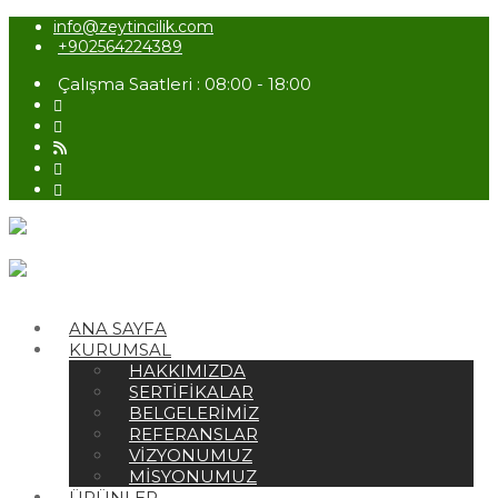
info@zeytincilik.com
+902564224389
Çalışma Saatleri : 08:00 - 18:00
ANA SAYFA
KURUMSAL
HAKKIMIZDA
SERTIFIKALAR
BELGELERIMIZ
REFERANSLAR
VIZYONUMUZ
MISYONUMUZ
ÜRÜNLER