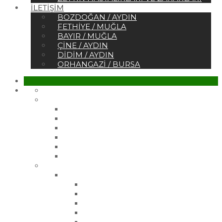
İLETIŞIM
BOZDOĞAN / AYDIN
FETHIYE / MUĞLA
BAYIR / MUĞLA
ÇINE / AYDIN
DIDIM / AYDIN
ORHANGAZI / BURSA
Ana Sayfa
Kurumsal
Hakkımızda
Sertifikalar
Belgelerimiz
Referanslar
Vizyonumuz
Misyonumuz
Ürünler
Çelik Üretim Fidanlarımız
Gemlik Zeytin Fidanı
Gemlik 21 Zeytin Fidanı
Gemlik 27 Zeytin Fidanı
Manzanilla Zeytin Fidanı