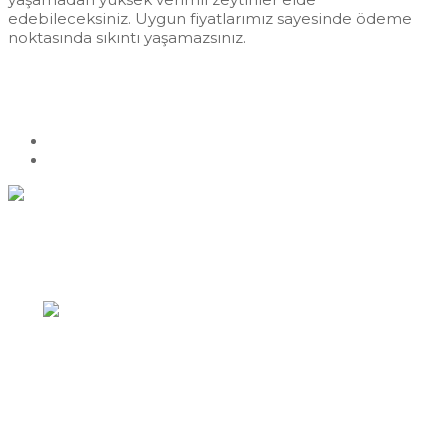
edebileceksiniz. Uygun fiyatlarımız sayesinde ödeme
noktasında sıkıntı yaşamazsınız.
Previous
Manzanilla Zeytin Fidanı
Next
Girit Zeytin Fidanı
Hızlı İletişim
Yazıkent Mahallesi / Bozdoğan / AYDIN
0256 422 43 89
info@zeytincilik.com