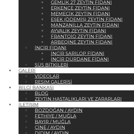
GEMLIK 27 ZEYTIN FIDANI
ERKENCE ZEYTIN FIDANI
MEMECIK ZEYTIN FIDANI
EŞEK (ÖDEMIŞ) ZEYTIN FIDANI
MANZANILLA ZEYTIN FIDANI
AYVALIK ZEYTIN FIDANI
FRANTOIO ZEYTIN FIDANI
ARBEQINE ZEYTIN FIDANI
İNCIR FIDANI
İNCIR SARILOP FIDANI
İNCIR DÜRDANE FIDANI
SÜS BITKILERI
GALERI
VIDEOLAR
RESIM GALERISI
BILGI BANKASI
BLOG
ZEYTIN HASTALIKLARI VE ZARARLARI
İLETIŞIM
BOZDOĞAN / AYDIN
FETHIYE / MUĞLA
BAYIR / MUĞLA
ÇINE / AYDIN
DIDIM / AYDIN