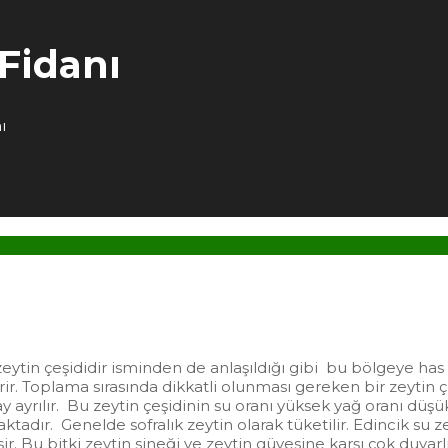
Fidanı
ı
ytin çeşididir isminden de anlaşıldığı gibi bu bölgeye has bi
. Toplama sırasında dikkatli olunması gereken bir zeytin çeşi
 ayrılır. Bu zeytin çeşidinin su oranı yüksek yağ oranı düşük
tadır. Genelde sofralık zeytin olarak tüketilir. Edincik su 
şir. Bu bitki zeytin sineği ve zeytin güvesine karşı çok duyar