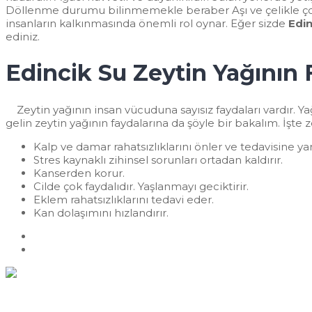
Döllenme durumu bilinmemekle beraber Aşı ve çelikle çoğalt
insanların kalkınmasında önemli rol oynar. Eğer sizde
Edin
ediniz.
Edincik Su Zeytin Yağının 
Zeytin yağının insan vücuduna sayısız faydaları vardır. 
gelin zeytin yağının faydalarına da şöyle bir bakalım. İşte z
Kalp ve damar rahatsızlıklarını önler ve tedavisine ya
Stres kaynaklı zihinsel sorunları ortadan kaldırır.
Kanserden korur.
Cilde çok faydalıdır. Yaşlanmayı geciktirir.
Eklem rahatsızlıklarını tedavi eder.
Kan dolaşımını hızlandırır.
Previous
Erkence Zeytin Fidanı
Next
Ayvalık Zeytin Fidanı
Hızlı İletişim