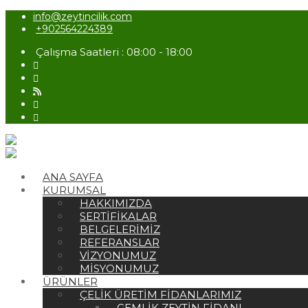
info@zeytincilik.com
+902564224389
Çalışma Saatleri : 08:00 - 18:00
ANA SAYFA
KURUMSAL
HAKKIMIZDA
SERTIFIKALAR
BELGELERIMIZ
REFERANSLAR
VIZYONUMUZ
MISYONUMUZ
ÜRÜNLER
ÇELIK ÜRETIM FIDANLARIMIZ
GEMLIK ZEYTIN FIDANI