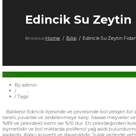
Edincik Su Zeytin 
Browse:
Home
Bilgi
Edincik Su Zeytin Fidan
21
Nis
By admin
/
Bilgi
,
Fidan
/
Tags:
Edincik Su Zeytin Fidanı
Balıkesir Edincik ilçesinde ve çevresinde bol yetişen bir ze
taneli, yuvarlak ve zedelenmeye karşı hassas meyveler verir
%89 ve çekirdekli kısmı ise %10 dur. Eti çekirdeğinden kolay
kıymetlidir ve bol miktarda polifenol yağ asidi bulundurmak
kadardır. Ağacı kuvvetli ve dayanıklıdır. Sulak yerlerde yeti