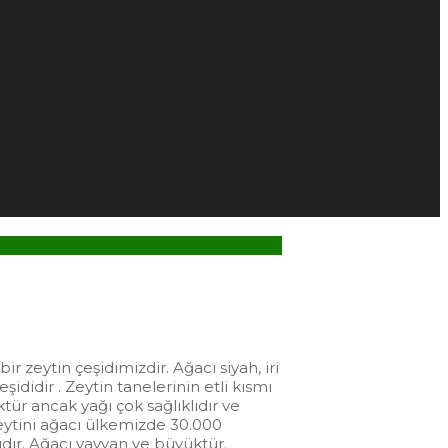
r zeytin çeşidimizdir. Ağacı siyah, iri
didir . Zeytin tanelerinin etli kısmı
tür ancak yağı çok sağlıklıdır ve
zeytini ağacı ülkemizde 30.000
lıdır. Ağacı yayvan ve büyüktür.