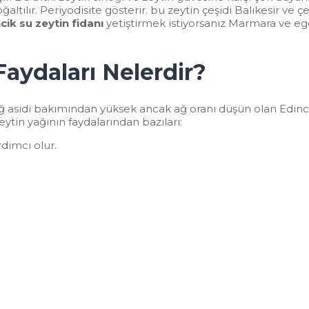
ılır. Periyodisite gösterir. bu zeytin çeşidi Balıkesir ve 
cik su zeytin
fidanı
yetiştirmek istiyorsanız Marmara ve eg
Faydaları Nelerdir?
Yağ asidi bakımından yüksek ancak ağ oranı düşün olan Edin
eytin yağının faydalarından bazıları:
rdımcı olur.