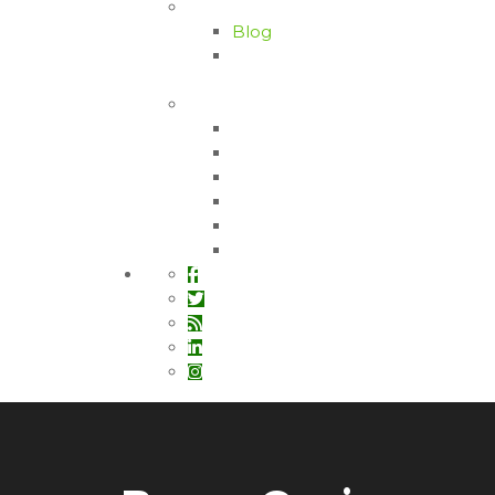
Bilgi Bankası
Blog
Zeytin Hastalıkları ve
Zararları
İletişim
Bozdoğan / AYDIN
Fethiye / MUĞLA
Bayır / MUĞLA
Çine / AYDIN
Didim / AYDIN
Orhangazi / BURSA