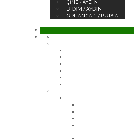
ÇINE / AYDIN
DIDIM / AYDIN
ORHANGAZI / BURSA
Ana Sayfa
Kurumsal
Hakkımızda
Sertifikalar
Belgelerimiz
Referanslar
Vizyonumuz
Misyonumuz
Ürünler
Çelik Üretim Fidanlarımız
Gemlik Zeytin Fidanı
Gemlik 21 Zeytin Fidanı
Gemlik 27 Zeytin Fidanı
Manzanilla Zeytin
Fidanı