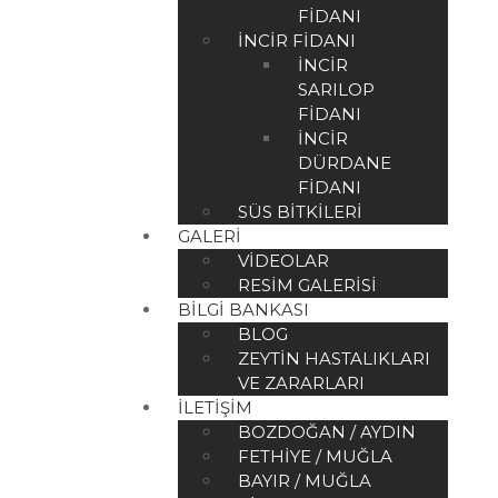
FIDANI
İNCIR FIDANI
İNCIR
SARILOP
FIDANI
İNCIR
DÜRDANE
FIDANI
SÜS BITKILERI
GALERI
VIDEOLAR
RESIM GALERISI
BILGI BANKASI
BLOG
ZEYTIN HASTALIKLARI
VE ZARARLARI
İLETIŞIM
BOZDOĞAN / AYDIN
FETHIYE / MUĞLA
BAYIR / MUĞLA