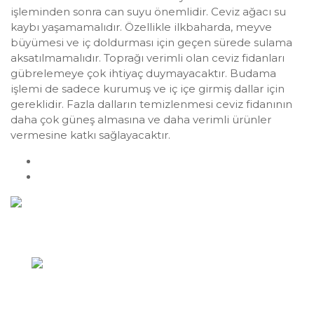
işleminden sonra can suyu önemlidir. Ceviz ağacı su
kaybı yaşamamalıdır. Özellikle ilkbaharda, meyve
büyümesi ve iç doldurması için geçen sürede sulama
aksatılmamalıdır. Toprağı verimli olan ceviz fidanları
gübrelemeye çok ihtiyaç duymayacaktır. Budama
işlemi de sadece kurumuş ve iç içe girmiş dallar için
gereklidir. Fazla dalların temizlenmesi ceviz fidanının
daha çok güneş almasına ve daha verimli ürünler
vermesine katkı sağlayacaktır.
Previous
Bursa’da Zeytincilik Faaliyetleri
Next
Bursa Ceviz
Hızlı İletişim
Yazıkent Mahallesi / Bozdoğan / AYDIN
0256 422 43 89
info@zeytincilik.com