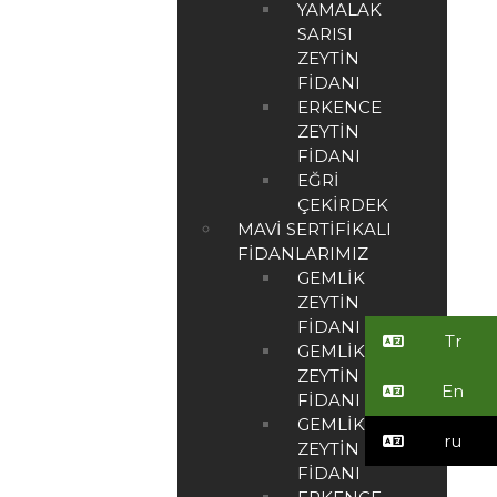
YAMALAK
SARISI
ZEYTIN
FIDANI
ERKENCE
ZEYTIN
FIDANI
EĞRI
ÇEKIRDEK
MAVI SERTIFIKALI
FIDANLARIMIZ
GEMLIK
ZEYTIN
FIDANI
Tr
GEMLIK 21
ZEYTIN
En
FIDANI
GEMLIK 27
ru
ZEYTIN
FIDANI