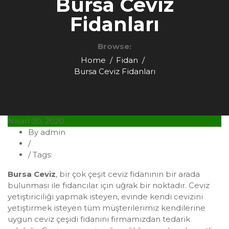
Bursa Ceviz
Fidanları
Browse:
Home
Fidan
Bursa Ceviz Fidanları
Nisan 20, 2020
By admin
/
Fidan
/
Tags:
Bursa Ceviz Fidanları
Bursa Ceviz
, bir çok çeşit ceviz fidanının bir arada
bulunması ile fidancılar için uğrak bir noktadır. Ceviz
yetiştiriciliği yapmak isteyen, evinde kendi cevizini
yetiştirmek isteyen tüm müşterilerimiz kendilerine
uygun ceviz çeşidi fidanını firmamızdan tedarik