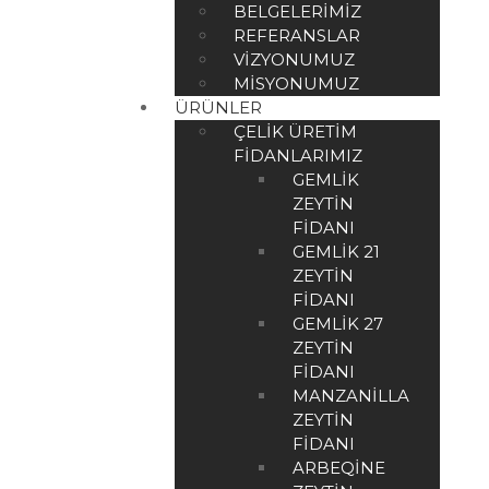
BELGELERIMIZ
REFERANSLAR
VIZYONUMUZ
MISYONUMUZ
ÜRÜNLER
ÇELIK ÜRETIM
FIDANLARIMIZ
GEMLIK
ZEYTIN
FIDANI
GEMLIK 21
ZEYTIN
FIDANI
GEMLIK 27
ZEYTIN
FIDANI
MANZANILLA
ZEYTIN
FIDANI
ARBEQINE