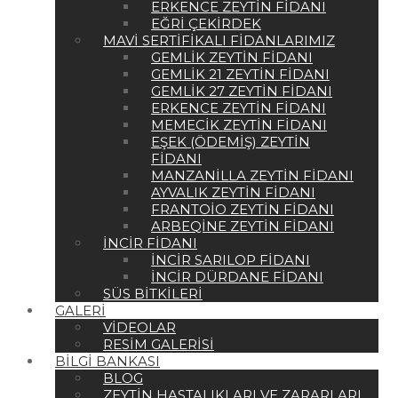
ERKENCE ZEYTIN FIDANI
EĞRI ÇEKIRDEK
MAVI SERTIFIKALI FIDANLARIMIZ
GEMLIK ZEYTIN FIDANI
GEMLIK 21 ZEYTIN FIDANI
GEMLIK 27 ZEYTIN FIDANI
ERKENCE ZEYTIN FIDANI
MEMECIK ZEYTIN FIDANI
EŞEK (ÖDEMIŞ) ZEYTIN
FIDANI
MANZANILLA ZEYTIN FIDANI
AYVALIK ZEYTIN FIDANI
FRANTOIO ZEYTIN FIDANI
ARBEQINE ZEYTIN FIDANI
İNCIR FIDANI
İNCIR SARILOP FIDANI
İNCIR DÜRDANE FIDANI
SÜS BITKILERI
GALERI
VIDEOLAR
RESIM GALERISI
BILGI BANKASI
BLOG
ZEYTIN HASTALIKLARI VE ZARARLARI