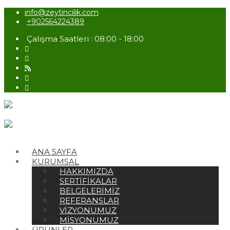
info@zeytincilik.com
+902564224389
Çalışma Saatleri : 08:00 - 18:00
ANA SAYFA
KURUMSAL
HAKKIMIZDA
SERTIFIKALAR
BELGELERIMIZ
REFERANSLAR
VIZYONUMUZ
MISYONUMUZ
ÜRÜNLER