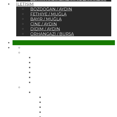
İLETIŞIM
BOZDOĞAN / AYDIN
FETHIYE / MUĞLA
BAYIR / MUĞLA
ÇINE / AYDIN
DIDIM / AYDIN
ORHANGAZI / BURSA
Ana Sayfa
Kurumsal
Hakkımızda
Sertifikalar
Belgelerimiz
Referanslar
Vizyonumuz
Misyonumuz
Ürünler
Çelik Üretim Fidanlarımız
Gemlik Zeytin Fidanı
Gemlik 21 Zeytin Fidanı
Gemlik 27 Zeytin Fidanı
Manzanilla Zeytin Fidanı