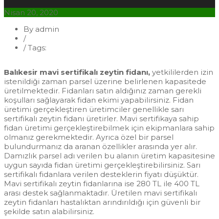
Nisan 20, 2020
By admin
/
Fidan
/
Tags:
Balıkesir Mavi Sertifikalı Zeytin Fidanı1
Balıkesir mavi sertifikalı zeytin fidanı,
yetkililerden izin
istenildiği zaman parsel üzerine belirlenen kapasitede
üretilmektedir. Fidanları satın aldığınız zaman gerekli
koşulları sağlayarak fidan ekimi yapabilirsiniz. Fidan
üretimi gerçekleştiren üretimciler genellikle sarı
sertifikalı zeytin fidanı üretirler. Mavi sertifikaya sahip
fidan üretimi gerçekleştirebilmek için ekipmanlara sahip
olmanız gerekmektedir. Ayrıca özel bir parsel
bulundurmanız da aranan özellikler arasında yer alır.
Damızlık parsel adı verilen bu alanın üretim kapasitesine
uygun sayıda fidan üretimi gerçekleştirebilirsiniz. Sarı
sertifikalı fidanlara verilen desteklerin fiyatı düşüktür.
Mavi sertifikalı zeytin fidanlarına ise 280 TL ile 400 TL
arası destek sağlanmaktadır. Üretilen mavi sertifikalı
zeytin fidanları hastalıktan arındırıldığı için güvenli bir
şekilde satın alabilirsiniz.