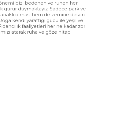
rın önemi bizi bedenen ve ruhen her
rak gurur duymaktayız. Sadece park ve
dayanaklı olması hem de zemine desen
oğa kendi yarattığı gücü ile yeşil ve
dancılık faaliyetleri her ne kadar zor
amızı atarak ruha ve göze hitap