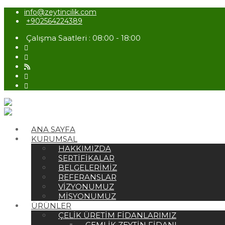
info@zeytincilik.com
+902564224389
Çalışma Saatleri : 08:00 - 18:00
ANA SAYFA
KURUMSAL
HAKKIMIZDA
SERTIFIKALAR
BELGELERIMIZ
REFERANSLAR
VIZYONUMUZ
MISYONUMUZ
ÜRÜNLER
ÇELIK ÜRETIM FIDANLARIMIZ
GEMLIK ZEYTIN FIDANI