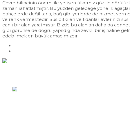
Çevre bilincinin önemi ile yetişen ülkemiz göz ile görülür 
zaman rahatlatmıştır. Bu yüzden geleceğe yönelik ağaçlan
bahçelerde değil tarla, bağ gibi yerlerde de hizmet ver
ve renk vermektedir. Süs bitkileri ve fidanlar evlerinizi s
canlı bir alan yaratmıştır. Bizde bu alanları daha da cenne
gibi görünse de doğru yapıldığında zevkli bir iş haline ge
edebilmek en büyük amacımızdır.
Previous
Ayvalık Zeytin Fidanı
Next
Manisa Zeytin Fidanı
Hızlı İletişim
Yazıkent Mahallesi / Bozdoğan / AYDIN
0256 422 43 89
info@zeytincilik.com