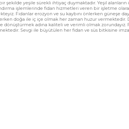
bir şekilde yeşile sürekli ihtiyaç duymaktadır. Yeşil alanla
dırma işlemlerinde fidan hizmetleri veren bir işletme ola
mekteyiz. Fidanlar erozyon ve su kaybını önlerken güneşe 
üslerken doğa ile iç içe olmak her zaman huzur vermektedir. D
te dönüştürmek adına kaliteli ve verimli olmak zorundayız. Fi
lmektedir. Sevgi ile büyütülen her fidan ve süs bitkisine imz