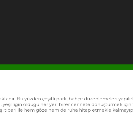
tadır. Bu yüzden çeşitli park, bahçe düzenlemeleri yapılı
eşilliğin olduğu her yeri birer cennete dönüştürmek için fid
ünüş itibari ile hem göze hem de ruha hitap etmekle kalmayı