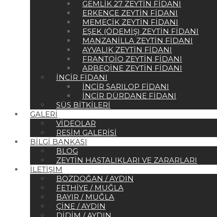
GEMLIK 27 ZEYTIN FIDANI
ERKENCE ZEYTIN FIDANI
MEMECIK ZEYTIN FIDANI
EŞEK (ÖDEMIŞ) ZEYTIN FIDANI
MANZANILLA ZEYTIN FIDANI
AYVALIK ZEYTIN FIDANI
FRANTOIO ZEYTIN FIDANI
ARBEQINE ZEYTIN FIDANI
İNCIR FIDANI
İNCIR SARILOP FIDANI
İNCIR DÜRDANE FIDANI
SÜS BITKILERI
GALERI
VIDEOLAR
RESIM GALERISI
BILGI BANKASI
BLOG
ZEYTIN HASTALIKLARI VE ZARARLARI
İLETIŞIM
BOZDOĞAN / AYDIN
FETHIYE / MUĞLA
BAYIR / MUĞLA
ÇINE / AYDIN
DIDIM / AYDIN