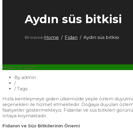
Aydın süs bitkisi
Browse:
Home
Fidan
Aydın süs bitkisi
Nisan 20, 2020
By admin
/
Fidan
/
Tags:
Aydın Süs Bitkisi
Hızla kentleşmeye giden ülkemizde yeşile özlem duyulmak
seçenekleri ile hizmet etmektedir. Doğaya duyulan özlem, y
faaliyetler göstermekteyiz. Fidanlar ve süs bitkileri gör
ortaya koymaktadır.
Fidanın ve Süs Bitkilerinin Önemi