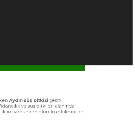
rken
Aydın süs bitkisi
çeşitli
ancılık ve süs bitkileri alanında
p iklim yönünden olumlu etkilerini de